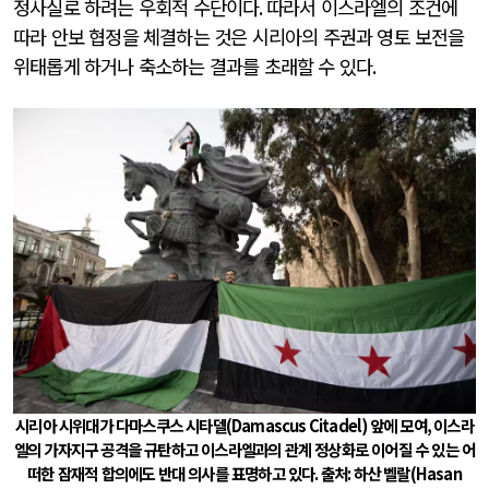
정사실로 하려는 우회적 수단이다
.
따라서 이스라엘의 조건에
따라 안보 협정을 체결하는 것은 시리아의 주권과 영토 보전을
위태롭게 하거나 축소하는 결과를 초래할 수 있다
.
시리아 시위대가 다마스쿠스 시타델
(Damascus Citadel)
앞에 모여
,
이스라
엘의 가자지구 공격을 규탄하고 이스라엘과의 관계 정상화로 이어질 수 있는 어
떠한 잠재적 합의에도 반대 의사를 표명하고 있다
.
출처
:
하산 벨랄
(Hasan