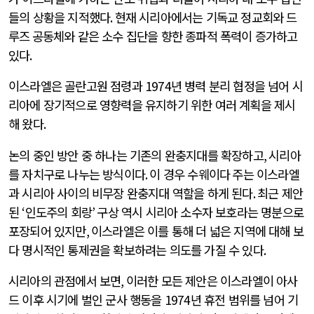
들의 상황을 지적했다
.
현재 시리아에서는 기독교 정교회와 드
루즈
공동체와 같은 소수 집단을 향한 종파적 폭력이 증가하고
있다
.
이스라엘은 골란고원 점령과
1974
년 병력 분리 협정을 넘어 시
리아에 장기적으로 영향력을 유지하기 위한 여러 계획을 제시
해 왔다
.
논의 중인 방안 중 하나는 기존의 완충지대를 확장하고
,
시리아
를 자치구로 나누는 방식이다
.
이 경우 수웨이다
주는 이스라엘
과 시리아 사이의 비무장 완충지대 역할을 하게 된다
.
최근 제안
된
‘
인도주의 회랑
’
구상 역시 시리아 소수자 보호라는 명분으로
포장되어 있지만
,
이스라엘은 이를 통해 더 넓은 지역에 대해 보
다 명시적인 통제권을 확보하려는 의도를 가질 수 있다
.
시리아의 관점에서 보면
,
이러한 모든 제안은 이스라엘이 아사
드 이후 시기에 벌인 군사 행동을
1974
년 휴전 범위를 넘어 기