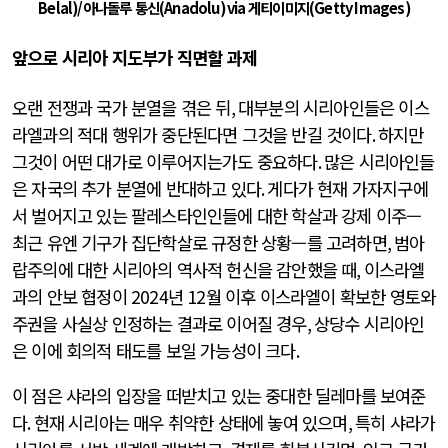
Belal)/
아나돌루 통신
(Anadolu) via
게티이미지
(Getty Images)
앞으로 시리아 지도부가 직면할 과제
오랜 전쟁과 국가 분열을 겪은 뒤
,
대부분의 시리아인들은 이스
라엘과의 적대 행위가 중단된다면 그것을 반길 것이다
.
하지만
그것이 어떤 대가로 이루어지는가도 중요하다
.
많은 시리아인들
은 자국의 추가 분열에 반대하고 있다
.
게다가 현재 가자지구에
서 벌어지고 있는 팔레스타인인들에 대한 학살과 강제 이주—
최근 유엔 기구가 집단학살로 규정한 상황—를 고려하면
,
범아
랍주의에 대한 시리아의 역사적 헌신을 감안했을 때
,
이스라엘
과의 안보 협정이
2024
년
12
월 이후 이스라엘이 확보한 영토와
주권을 사실상 인정하는 결과로 이어질 경우
,
상당수 시리아인
은 이에 회의적 태도를 보일 가능성이 크다
.
이 점은 샤라의 입장을 떠받치고 있는 중대한 딜레마를 보여준
다
.
현재 시리아는 매우 취약한 상태에 놓여 있으며
,
특히 샤라가