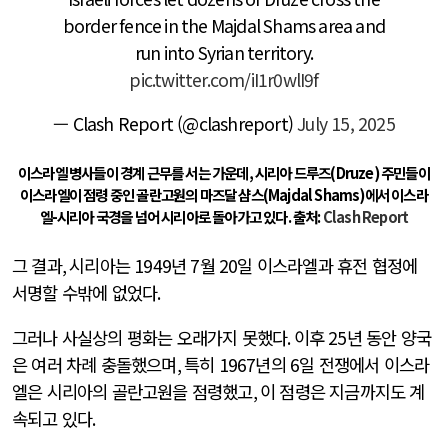
border fence in the Majdal Shams area and
run into Syrian territory.
pic.twitter.com/iI1r0wlI9f
— Clash Report (@clashreport)
July 15, 2025
이스라엘 병사들이 경계 근무를 서는 가운데, 시리아 드루즈(Druze) 주민들이
이스라엘이 점령 중인 골란고원의 마즈달 샴스(Majdal Shams)에서 이스라
엘-시리아 국경을 넘어 시리아로 돌아가고 있다. 출처:
Clash Report
그 결과
,
시리아는
1949
년
7
월
20
일 이스라엘과 휴전 협정에
서명할 수밖에 없었다
.
그러나 사실상의 평화는 오래가지 못했다
.
이후
25
년 동안 양국
은 여러 차례 충돌했으며
,
특히
1967
년의
6
일 전쟁에서 이스라
엘은 시리아의 골란고원을 점령했고
,
이 점령은 지금까지도 계
속되고 있다
.