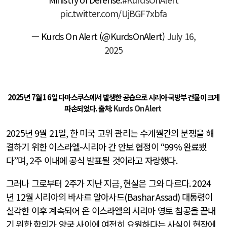
pic.twitter.com/UjBGF7xbfa
— Kurds On Alert (@KurdsOnAlert)
July 16,
2025
2025년 7월 16일 다마스쿠스에서 발생한 공습으로 시리아 국방부 건물이 크게
파손되었다. 출처:
Kurds On Alert
2025
년
9
월
21
일
,
한 미국 고위 관리는 수개월간의 분쟁을 해
결하기 위한 이스라엘
-
시리아 간 안보 협정이
“99%
완료됐
다
”
며
, 2
주 이내에 공식 발표될 것이라고 자랑했다
.
그러나 그로부터
2
주가 지난 지금
,
현실은 그와 다르다
. 2024
년
12
월 시리아의 바샤르 알아사드
(Bashar Assad)
대통령이
실각한 이후 계속되어 온 이스라엘의 시리아 영토 침공을 끝내
기 위한 합의가 양국 사이에 여전히 요원하다는 사실이 현장에