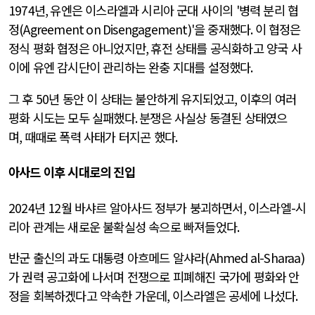
1974
년
,
유엔은 이스라엘과 시리아 군대 사이의
'
병력 분리 협
정
(Agreement on Disengagement)'
을 중재했다
.
이 협정은
정식 평화 협정은 아니었지만
,
휴전 상태를 공식화하고 양국 사
이에 유엔 감시단이 관리하는 완충 지대를 설정했다
.
그 후
50
년 동안 이 상태는 불안하게 유지되었고
,
이후의 여러
평화 시도는 모두 실패했다
.
분쟁은 사실상 동결된 상태였으
며
,
때때로 폭력 사태가 터지곤 했다
.
아사드 이후 시대로의 진입
2024
년
12
월 바샤르 알아사드
정부가 붕괴하면서
,
이스라엘
-
시
리아 관계는 새로운 불확실성 속으로 빠져들었다
.
반군 출신의 과도 대통령 아흐메드 알샤라
(Ahmed al-Sharaa)
가 권력 공고화에 나서며 전쟁으로 피폐해진 국가에 평화와 안
정을 회복하겠다고 약속한 가운데
,
이스라엘은 공세에 나섰다
.