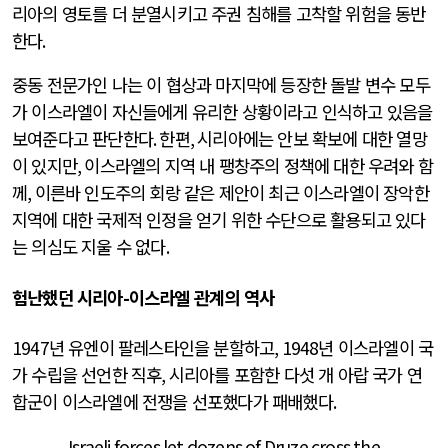
리아의 영토를 더 분열시키고 주권 침해를 고착할 위험을 동반
한다
.
중동 전문가인 나는 이 협상과 마지막에 등장한 돌발 변수 모두
가 이스라엘이 자신들에게 유리한 상황이라고 인식하고 있음을
보여준다고 판단한다
.
한편
,
시리아에는 안보 확보에 대한 열망
이 있지만
,
이스라엘의 지역 내 팽창주의 정책에 대한 우려와 함
께
,
이른바 인도주의 회랑 같은 제안이 최근 이스라엘이 장악한
지역에 대한 국제적 인정을 얻기 위한 수단으로 활용되고 있다
는 의심도 지울 수 없다
.
험난했던 시리아
-
이스라엘 관계의 역사
1947
년 유엔이 팔레스타인을 분할하고
, 1948
년 이스라엘이 국
가 수립을 선언한 직후
,
시리아를 포함한 다섯 개 아랍 국가 연
합군이 이스라엘에 전쟁을 선포했다가 패배했다
.
Israeli forces let dozens of Druze cross the