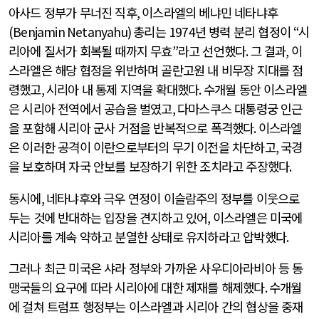
아사드 정부가 무너진 직후
,
이스라엘의 베냐민 네타냐후
(Benjamin Netanyahu)
총리는
1974
년 병력 분리 협정이
“
시
리아에 질서가 회복될 때까지 무효
”
라고 선언했다
.
그 결과
,
이
스라엘은 해당 협정을 위반하며 골란고원 내 비무장 지대를 점
령했고
,
시리아 내 통제 지역을 확대했다
.
수개월 동안 이스라엘
은 시리아 전역에서 공습을 벌였고
,
다마스쿠스 대통령궁 인근
을 포함해 시리아 군사 거점을 반복적으로 폭격했다
.
이스라엘
은 이러한 공격이 이란으로부터의 무기 이전을 차단하고
,
국경
을 보호하며 자국 안보를 보장하기 위한 조치라고 주장했다
.
동시에
,
네타냐후와 극우 연정이 이슬람주의 정부를 이웃으로
두는 것에 반대하는 입장을 견지하고 있어
,
이스라엘은 미국에
시리아를 계속 약하고 분열한 상태로 유지하라고 압박했다
.
그러나 최근 미국은 샤라 정부와 가까운 사우디아라비아 등 동
맹국들의 요구에 따라 시리아에 대한 제재를 해제했다
.
수개월
에 걸쳐 트럼프 행정부는 이스라엘과 시리아 간의 협상을 중재