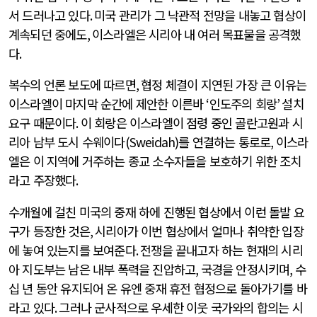
서 드러나고 있다
.
미국 관리가 그 낙관적 전망을 내놓고 협상이
계속되던 중에도
,
이스라엘은 시리아 내 여러 목표물을 공격했
다
.
복수의 언론 보도에 따르면
,
협정 체결이 지연된 가장 큰 이유는
이스라엘이 마지막 순간에 제안한 이른바
‘
인도주의 회랑
’
설치
요구 때문이다
.
이 회랑은 이스라엘이 점령 중인 골란고원과 시
리아 남부 도시 수웨이다
(Sweidah)
를 연결하는 통로로
,
이스라
엘은 이 지역에 거주하는 종교 소수자들을 보호하기 위한 조치
라고 주장했다
.
수개월에 걸친 미국의 중재 하에 진행된 협상에서 이런 돌발 요
구가 등장한 것은
,
시리아가 이번 협상에서 얼마나 취약한 입장
에 놓여 있는지를 보여준다
.
전쟁을 끝내고자 하는 현재의 시리
아 지도부는 남은 내부 폭력을 진압하고
,
국경을 안정시키며
,
수
십 년 동안 유지되어 온 유엔 중재 휴전 협정으로 돌아가기를 바
라고 있다
.
그러나 군사적으로 우세한 이웃 국가와의 합의는 시