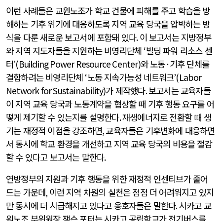
이런 사례들은 교원노조가 학교 건물에 피해를 주고 학습을 방
해하는 기후 위기에 대응하도록 지역 교육 당국을 압박하는 방
식을 다룬 새로운 보고서에 포함돼 있다
.
이 보고서는 지방정부
와 지역 지도자들을 지원하는 비영리단체
‘
빌딩 파워 리소스 센
터
’(Building Power Resource Center)
와 노동
·
기후 단체를
결합하려는 비영리단체
‘
노동 지속가능성 네트워크
’(Labor
Network for Sustainability)
가 제작했다
.
보고서는 교육자들
이 지역 교육 당국과 노동계약을 협상할 때 기후 행동 요구를 어
떻게 제기할 수 있는지를 설명한다
.
재생에너지로 전환할 때 생
기는 재정적 이점을 강조하면
,
교육자들은 기후변화에 대응하면
서 동시에 학교 환경을 개선하고 지역 교육 당국의 비용을 절감
할 수 있다고 보고서는 말한다
.
연방정부의 지원과 기후 행동을 위한 재정적 인센티브가 줄어
드는 가운데
,
이런 지역 차원의 실천은 점점 더 어려워지고 있지
만 동시에 더 시급해지고 있다고 옹호자들은 말한다
.
시카고 교
원노조 부위원장 잭슨 포터는 시카고 공립학교가 전기버스를