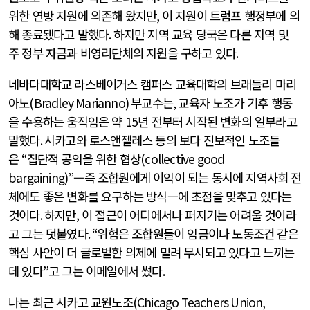
위한 연방 지원에 의존해 왔지만
,
이 지원이 트럼프 행정부에 의
해 종료됐다고 말했다
.
하지만 지역 교육 당국은 다른 지역 및
주 정부 자금과 비영리단체의 지원을 구하고 있다
.
네바다대학교 라스베이거스 캠퍼스 교육대학의 브래들리 마리
아노
(Bradley Marianno)
부교수는
,
교육자 노조가 기후 행동
을 수용하는 움직임은 약
15
년 전부터 시작된 변화의 일부라고
말했다
.
시카고와 로스앤젤레스 등의 보다 진보적인 노조들
은
“
집단적 공익을 위한 협상
(collective good
bargaining)”
—즉 조합원에게 이익이 되는 동시에 지역사회 전
체에도 좋은 변화를 요구하는 방식—에 초점을 맞추고 있다는
것이다
.
하지만, 이 접근이 어디에서나 퍼지기는 어려울 것이라
고 그는 덧붙였다
. “
위험은 조합원들이 임금이나 노동조건 같은
핵심 사안이 더 글로벌한 의제에 밀려 무시되고 있다고 느끼는
데 있다
”
고 그는 이메일에서 썼다
.
나는 최근 시카고 교원노조
(Chicago Teachers Union,