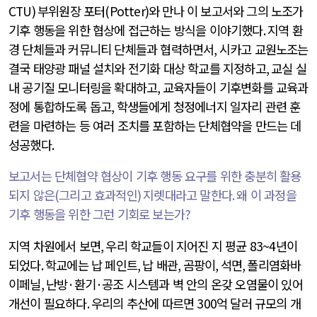
CTU)
부위원장 포터
(Potter)
와 만나 이 보고서와 그의 노조가
기후 행동을 위한 협상에 접근하는 방식을 이야기했다
.
지역 환
경 단체들과 커뮤니티 단체들과 협력하면서
,
시카고 교원노조는
결국 태양광 패널 설치와 전기화 대상 학교를 지정하고
,
교실 실
내 공기질 모니터링을 확대하고
,
교육자들이 기후변화를 교육과
정에 통합하도록 돕고
,
학생들에게 청정에너지 일자리 관련 훈
련을 마련하는 등 여러 조치를 포함하는 단체협약을 만드는 데
성공했다
.
보고서는 단체협약 협상이 기후 행동 요구를 위한 충분히 활용
되지 않은
(
그리고 효과적인
)
지렛대라고 말한다
.
왜 이 과정을
기후 행동을 위한 그런 기회로 보는가
?
지역 차원에서 보면
,
우리 학교들이 지어진 지 평균
83~4
년이
되었다
.
학교에는 납 페인트
,
납 배관
,
곰팡이
,
석면
,
폴리염화바
이페닐
,
난방
·
환기
·
공조 시스템과 벽 안의 온갖 오염물이 있어
개선이 필요하다
.
우리의 추산에 따르면
300
억 달러 규모의 개