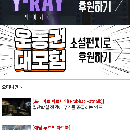
오피니언
[프라바트 파트나익(Prabhat Patnaik)]
집단학살 정권에 무기를 공급하는 인도
[애덤 투즈의 차트북]