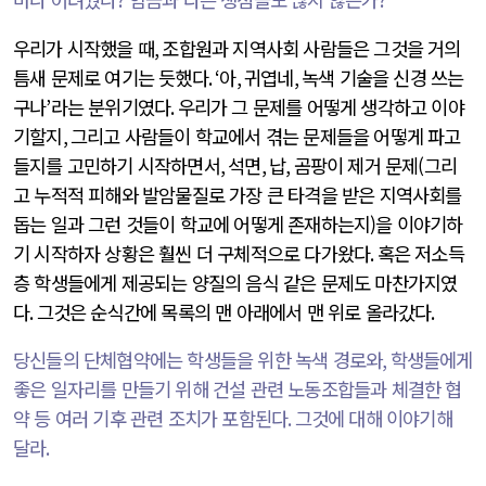
우리가 시작했을 때
,
조합원과 지역사회 사람들은 그것을 거의
틈새 문제로 여기는 듯했다
. ‘
아
,
귀엽네
,
녹색 기술을 신경 쓰는
구나
’
라는 분위기였다
.
우리가 그 문제를 어떻게 생각하고 이야
기할지
,
그리고 사람들이 학교에서 겪는 문제들을 어떻게 파고
들지를 고민하기 시작하면서
,
석면
,
납
,
곰팡이 제거 문제(그리
고 누적적 피해와 발암물질로 가장 큰 타격을 받은 지역사회를
돕는 일과 그런 것들이 학교에 어떻게 존재하는지)을 이야기하
기 시작하자 상황은 훨씬 더 구체적으로 다가왔다
.
혹은 저소득
층 학생들에게 제공되는 양질의 음식 같은 문제도 마찬가지였
다
.
그것은 순식간에 목록의 맨 아래에서 맨 위로 올라갔다
.
당신들의 단체협약에는 학생들을 위한 녹색 경로와
,
학생들에게
좋은 일자리를 만들기 위해 건설 관련 노동조합들과 체결한 협
약 등 여러 기후 관련 조치가 포함된다
.
그것에 대해 이야기해
달라
.