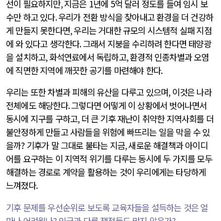
선이 필요하지만
,
지금은
1
년에
5
억 달러 정도를 들여 임시 보
수만 하고 있다
.
우리가 전환 방식을 찾아내고 환경을 더 건강하
게 만들지 못한다면
,
우리는 거대한 규모의 시스템적 실패 지점
에 와 있다고 생각한다
.
그래서 지붕을 수리하려 한다면 태양광
을 설치하고
,
화석연료에서 독립하고
,
환경적 인종차별과 오염
에 직면한 지역에 깨끗한 공기를 마련해야 한다
.
우리는 또한 차별과 피해의 유산을 다루고 있으며
,
이것은 나라
전체에도 해당한다
.
그렇다면 어떻게 이 상황에서 벗어나면서
동시에 지구를 구하고
,
더 큰 기후 재난이 취약한 지역사회를 더
불안정하게 만들고 사람들을 위험에 빠뜨리는 일을 막을 수 있
을까
?
기후가 말 그대로 불타는 지금
,
새로운 해결책과 아이디
어를 요구하는 이 지역적 위기를 다루는 동시에 두 가지를 모두
해결하는 경로로 계약을 활용하는 것이 우리에게는 타당하게
느껴졌다
.
기후 문제를 우선순위로 보도록 교육자들을 설득하는 것은 얼
마나 어려웠나
?
임금과 다른 쟁점들도 많지 않은가
?