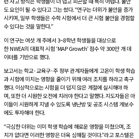
런 사고 방식은 학생들이 더 덥고 피곤할 때 특히 어렵다
.
불안
도 요인이 될 수 있다고 그는 썼다
. “
연구는 더위가 불안을 증가
시키며
,
일부 학생들은 수학 시험에서 더 큰 시험 불안을 경험할
수 있다는 것을 말한다
.”
이 연구는 여섯 개 주에서
3~8
학년 학생들을 대상으로
한
NWEA
의 대표적 시험
‘MAP Growth’
점수 약
300
만 개 데
이터를 기반으로 했다
.
보고서는 학교
·
교육구
·
주 정부 관계자들에게 고온이 학생 학습
과 시험에 미치는 영향을 줄이기 위해 여러 조치를 하라고 촉구
했다
.
이상적으로는 시험을 더 덥지 않은 계절에 실시해야 하
며
,
또한 더 시원한 오전에 치러야 한다고 말했다
.
지도자들은 아
이들이 시원하게 지낼 수 있도록 냉난방 및 공조 시스템 개보수
에도 투자해야 한다
.
“
극심한 더위는 이미 학생 학습에 해로운 영향을 미쳤으며
,
조
치가 없다면 이러한 영향은 더욱 심해질 것이다
.”
라고 포스텔은