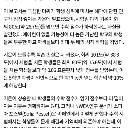
이 보고서는 극심한 더위가 학생 성취에 미치는 해악에 관한 연
구가 점점 쌓이는 가운데 발표됐으며
,
시험일 야외 기온이 화
씨
80
도
(
약
26.7
도
)
를 넘으면 수학 점수가 하락한다는 사실을
발견했다
.
에어컨이 없을 가능성이 더 높은 가난한 학교의 학생
들은 부유한 학교 학생들보다 최대 두 배의 성적 하락을 겪었다
.
기온이 오를수록 학습 손실은 더 커졌다
.
화씨
101
도
(
약
38.3
도
)
에서 시험을 치른 학생들은 화씨
60
도
(
약
15.6
도
)
에서 시험
을 치른 학생들보다 약
0.06
표준편차 낮게 점수를 받았는데
,
이
는
5
학년 학생이 일반적으로 한 학년 동안 얻는 학습의 약
10%
에 해당한다
.
기온이 상승할 때 학생들의 수학 점수가 읽기 점수보다 더 떨어
지는 이유는 명확하지는 않다
.
그러나
NWEA
연구 분석가 소피
아 포스텔
(Sofia Postell)
은 이메일에서 이렇게 말했다
.
수학 시
험에서는 학생들이 문제 해결과 기억력에 의존해야 하는데
,
이