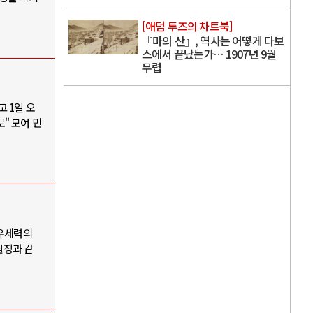
[애덤 투즈의 차트북]
『마의 산』, 역사는 어떻게 다보
스에서 끝났는가… 1907년 9월
무렵
 1일 오
로" 모여 민
극우세력의
원장과 같