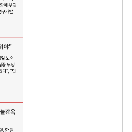
저항에 부딪
 연구개발
워야"
2일 노숙
집중 투쟁
다", "민
하늘감옥
, 한 달