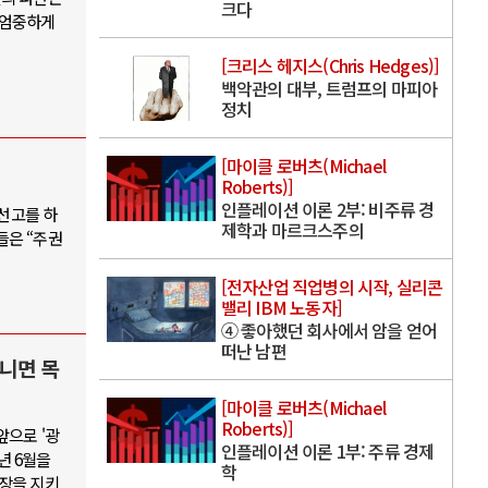
크다
 엄중하게
[크리스 헤지스(Chris Hedges)]
백악관의 대부, 트럼프의 마피아
정치
[마이클 로버츠(Michael
Roberts)]
인플레이션 이론 2부: 비주류 경
 선고를 하
제학과 마르크스주의
들은 “주권
[전자산업 직업병의 시작, 실리콘
밸리 IBM 노동자]
④ 좋아했던 회사에서 암을 얻어
떠난 남편
아니면 목
[마이클 로버츠(Michael
Roberts)]
앞으로 '광
인플레이션 이론 1부: 주류 경제
년 6월을
학
장을 지키