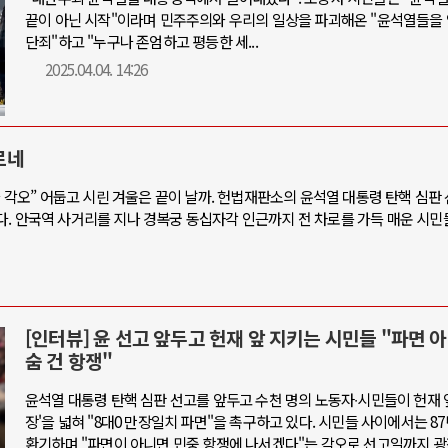
끝이 아닌 시작"이라며 민주주의와 우리의 일상을 파괴해온 "윤석열들을
단죄"하고 "누구나 존엄하고 평등한 세...
2025.04.04. 14:26
르네
을 각오” 어둡고 시린 겨울은 끝이 날까. 헌법재판소의 윤석열 대통령 탄핵 심판
. 안국역 사거리를 지나 경복궁 동십자각 인근까지 전 차로를 가득 매운 시민
[인터뷰] 윤 선고 앞두고 헌재 앞 지키는 시민들 "파면 
숨 건 항쟁"
윤석열 대통령 탄핵 심판 선고를 앞두고 수천 명의 노동자∙시민들이 헌재 
장'을 넓혀 "8대0 만장일치 파면"을 촉구하고 있다. 시민들 사이에서는 87
환기하며 "파면이 아니면 민중 항쟁에 나서겠다"는 각오로 선고일까지 광