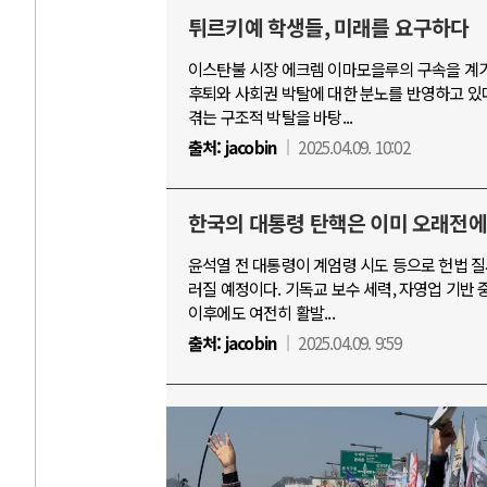
튀르키예 학생들, 미래를 요구하다
이스탄불 시장 에크렘 이마모을루의 구속을 계
러시아-우크라이나 전쟁
후퇴와 사회권 박탈에 대한 분노를 반영하고 있다
겪는 구조적 박탈을 바탕...
출처:
jacobin
2025.04.09. 10:02
 토큰 시..
전쟁의 추상화: 우크라이나, 대리전의 역..
 진보진영 ..
EU·우크라이나 드론 협력 직후, 러시아..
한국의 대통령 탄핵은 이미 오래전
 새로운 글로..
나토, 우크라 군사지원 2027년까지 공..
터센터 확산..
우크라이나, 덴마크, 에스토니아, 네덜란..
윤석열 전 대통령이 계엄령 시도 등으로 헌법 질
를 잠식하고 ..
러·우크라, 대규모 공습 주고받아…민간 ..
러질 예정이다. 기독교 보수 세력, 자영업 기반
이후에도 여전히 활발...
출처:
jacobin
2025.04.09. 9:59