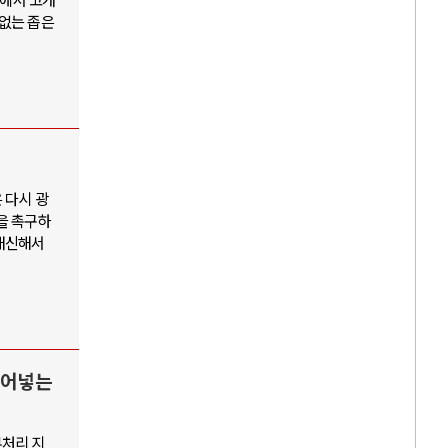
 없는 좁은
 다시 광
'을 촉구하
 대신해서
밀어넣는
무처리 지