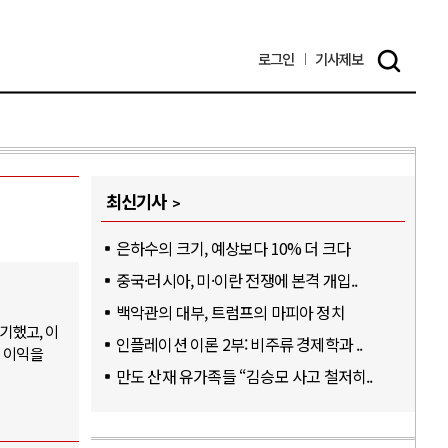
로그인
기사
제보
최신기사
은하수의 크기, 예상보다 10% 더 크다
중국·러시아, 미·이란 전쟁에 본격 개입..
백악관의 대부, 트럼프의 마피아 정치
기했고, 이
인플레이션 이론 2부: 비주류 경제학과 ..
업 이익을
만도 산재 유가족들 “김승모 사고 철저히..