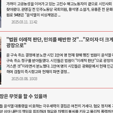
가까이 고공농성을 이어가고 있는 고진수 해고노동자의 곁으로 시민사회
찾아왔다. 권영길 전 민주노동당 국회의원, 황석영 소설가, 유홍준 전 문
원로 94명은 "윤석열의 비상계엄은 ...
2025.03.11. 11:42
"법원 이례적 판단, 민의를 배반한 것"..."모이자 더 크게
광장으로"
윤 구속 취소 결정에 분노한 시민 1만여 명 헌재 향해 행진 법원이 윤석열
구속 취소 청구를 받아들였다. 시민들은 법원이 "이례적 판단"으로 광장의
거스른 것"이라면서 분노했다. 1만여 명의 시민들은 광화문에서 헌재 인
하며 검찰의 즉시항고와 헌재의 파면 결정...
2025.03.08. 10:03
광장은 무엇을 할 수 있을까
민들 윤석열 대통령을 비호하는 극우세력의 결집은 여전히 거세다. 혐오 정치에 
생양 삼아 내란의 책임을 회피하려 혐오와 차별의 불씨를 키우고 물리적 폭력까