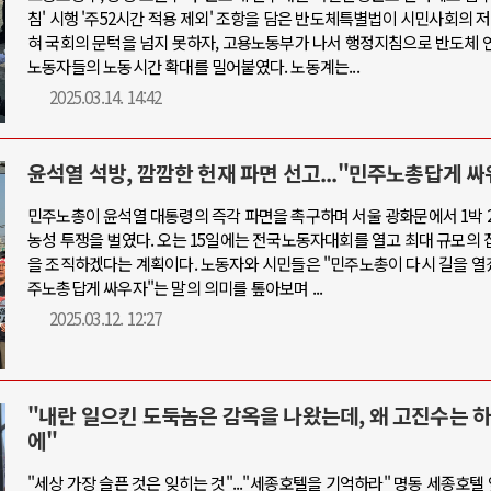
침' 시행 '주52시간 적용 제외' 조항을 담은 반도체특별법이 시민사회의 
혀 국회의 문턱을 넘지 못하자, 고용노동부가 나서 행정지침으로 반도체
노동자들의 노동시간 확대를 밀어붙였다. 노동계는...
2025.03.14. 14:42
윤석열 석방, 깜깜한 헌재 파면 선고..."민주노총답게 싸
민주노총이 윤석열 대통령의 즉각 파면을 촉구하며 서울 광화문에서 1박 
농성 투쟁을 벌였다. 오는 15일에는 전국노동자대회를 열고 최대 규모의 
을 조직하겠다는 계획이다. 노동자와 시민들은 "민주노총이 다시 길을 열겠
주노총답게 싸우자"는 말의 의미를 톺아보며 ...
2025.03.12. 12:27
"내란 일으킨 도둑놈은 감옥을 나왔는데, 왜 고진수는 
에"
"세상 가장 슬픈 것은 잊히는 것"..."세종호텔을 기억하라" 명동 세종호텔 앞