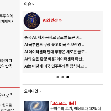
이슈
민주주의의
I와 인간
러시아-우크라이나 
의 체제에서
 공세로 글로벌 토큰 시..
전쟁의 추상화: 우크라이나, 대리전
구상 놓고 미국 진보진영 ..
EU·우크라이나 드론 협력 직후, 러
 반대 투쟁은 새로운 글로..
나토, 우크라 군사지원 2027년까지
경 비용: 데이터센터 확산..
우크라이나, 덴마크, 에스토니아, 
대선이 치
윤의 탄핵
미국 민주주의를 잠식하고 ..
러·우크라, 대규모 공습 주고받아…
오피니언
등으로"
[코스모스, 대화]
의 힘으로
은하수의 크기, 예상보다 10% 더
열의 파면은