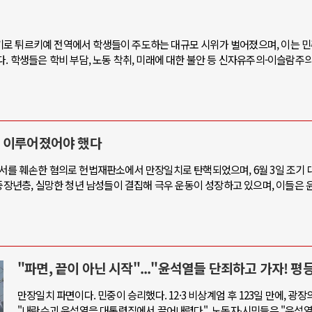
기로 튀르키예 전역에서 학생들이 주도하는 대규모 시위가 벌어졌으며, 이는 
중동 위기
A
. 학생들은 학비 부담, 노동 착취, 미래에 대한 불안 등 신자유주의-이슬람주
호르무즈 갈등 격화, 트럼프 정치·경제 ..
중국 AI, 저가
호르무즈 해협 통행료를 철회한 트럼프
AI 국부펀드 
에 이루어졌어야 했다
이란, 호르무즈 해협 봉쇄 선택한 배경
AI 데이터센터
트럼프, 이란 압박수단 한계 직면
AI의 숨은 환
서를 훼손한 혐의로 헌법재판소에서 만장일치로 탄핵되었으며, 6월 3일 조기 
 중장년층, 실망한 청년 남성들이 결집해 극우 운동이 성장하고 있으며, 이들은 
하마스, 가자 통치권 이양으로 휴전 의지..
AI는 어떻게 
"파면, 끝이 아닌 시작"..."윤석열들 단죄하고 가자! 평
만장일치 파면이다. 민중이 승리했다. 12·3 비상계엄 후 123일 만에, 광장
"내란수괴 윤석열을 대통령직에서 끌어내렸다". 노동자∙시민들은 "윤석