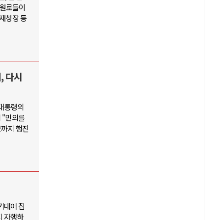
 원로들이
화재청장 등
, 다시
 대통령의
 "민의를
근까지 행진
기대어 집
지 자행하