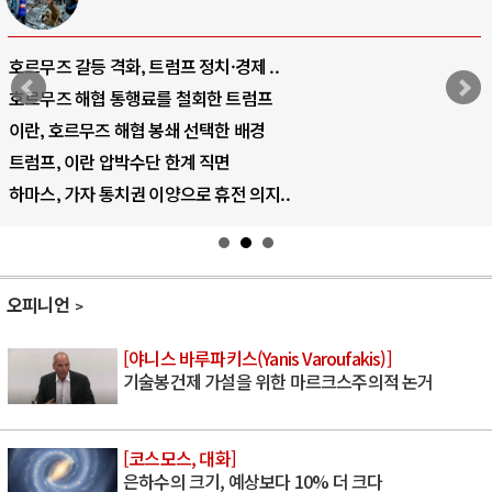
호르무즈 갈등 격화, 트럼프 정치·경제 ..
호르무즈 해협 통행료를 철회한 트럼프
이란, 호르무즈 해협 봉쇄 선택한 배경
트럼프, 이란 압박수단 한계 직면
하마스, 가자 통치권 이양으로 휴전 의지..
오피니언
[야니스 바루파키스(Yanis Varoufakis)]
기술봉건제 가설을 위한 마르크스주의적 논거
[코스모스, 대화]
은하수의 크기, 예상보다 10% 더 크다