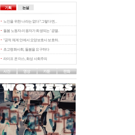
기획
논설
노인을 위한 나라는 없다? 그렇다면, ..
돌봄 노동자-이용자가 희생되는 ‘공멸..
“공적 체계 안에서 요양보호사 보호하..
초고령화사회, 돌봄을 요구하다
라이프 온 마스, 화성 사회주의