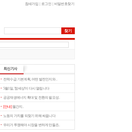
참새가입
|
로그인
|
비밀번호찾기
전력수급 기본계획, 어떤 발전인지와 ..
5월1일, '참세상'이 다시 열립니다
공공재생에너지 확대 및 전환의 필요성..
[안내]
월간지..
노동의 가치를 되찾기 위해 싸웁니다
우리가 투쟁해야 시장을 변하게 만들죠..