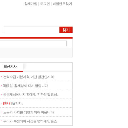
참새가입
|
로그인
|
비밀번호찾기
전력수급 기본계획, 어떤 발전인지와 ..
5월1일, '참세상'이 다시 열립니다
공공재생에너지 확대 및 전환의 필요성..
[안내]
월간지..
노동의 가치를 되찾기 위해 싸웁니다
우리가 투쟁해야 시장을 변하게 만들죠..