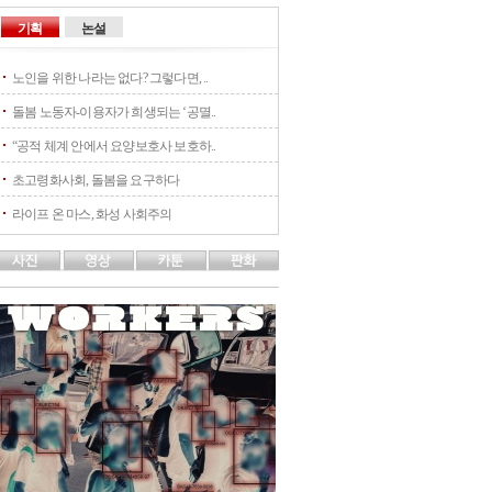
기획
논설
노인을 위한 나라는 없다? 그렇다면, ..
돌봄 노동자-이용자가 희생되는 ‘공멸..
“공적 체계 안에서 요양보호사 보호하..
초고령화사회, 돌봄을 요구하다
라이프 온 마스, 화성 사회주의