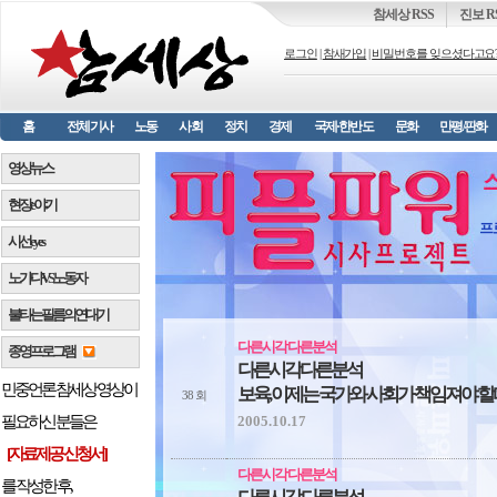
참세상 RSS
진보 R
로그인
|
참새가입
|
비밀번호를 잊으셨다고요
홈
전체기사
노동
사회
정치
경제
국제·한반도
문화
만평/판화
영상뉴스
현장 e 야기
프
시선 e y e s
노가다 VS 노동자
불타는 필름의 연대기
다른시각 다른분석
종영프로그램
다른시각다른분석
민중언론 참세상 영상이
보육, 이제는 국가와 사회가 책임져야 할
38 회
2005.10.17
필요하신 분들은
[자료제공 신청서]
다른시각 다른분석
를 작성한 후,