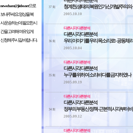
다른시각 다른분석
으로
newscham@jinbo.net
청계천, 생태의 복원인가, 신개발주의의
37 회
2005.10.10
보내주세요. 영상을 복
사.운송하는데 필요한 시
다른시각 다른분석
간을 고려해 여유 있게
다른시각 다른분석
신청해 주시길 바랍니다.
우리 이야기를 우리 목소리로! - 공동체 
36 회
2005.10.04
다른시각 다른분석
다른시각 다른분석
누구를 위하여 소리바다를 금지하였나
35 회
2005.09.19
다른시각 다른분석
다른시각 다른분석
정부의 부동산 정책 - 근본적 시각부터 
34 회
2005.09.12
다른시각 다른분석