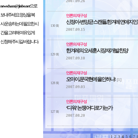
2007.09.26
으로
newscham@jinbo.net
보내주세요. 영상을 복
언론의 재구성
신정아-변양균 스캔들, 한겨레 연애지인
사.운송하는데 필요한 시
130 회
2007.09.15
간을 고려해 여유 있게
신청해 주시길 바랍니다.
언론의 재구성
한겨레의 오세훈 시장 재개발 찬양
129 회
2007.09.10
언론의 재구성
오마이, 문국현에 올인하나!
[1]
128 회
2007.09.03
언론의 재구성
‘디 워’ 논쟁 어디로 가는가
127 회
2007.08.20
4
1
2
3
5
6
7