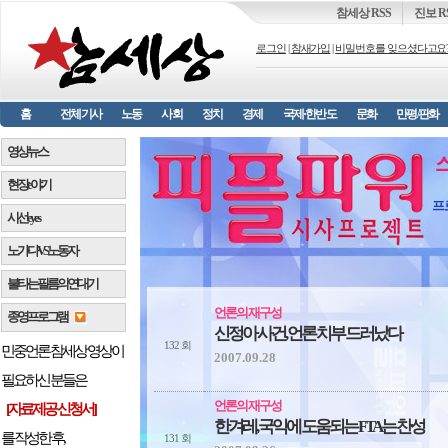
참세상 RSS
진보 R
로그인
|
참새가입
|
비밀번호를 잊으셨다고요
홈
전체기사
노동
사회
정치
경제
국제·한반도
문화
만평/판화
영상뉴스
현장 e 야기
프
시선 e y e s
노가다 VS 노동자
불타는 필름의 연대기
언론의 재구성
종영프로그램
신정아 사건, 언론 치부 드러났다
132 회
민중언론 참세상 영상이
2007.09.28
필요하신 분들은
언론의 재구성
[자료제공 신청서]
한겨레, 국익에 도움되는 FTA는 찬성
를 작성한 후,
131 회