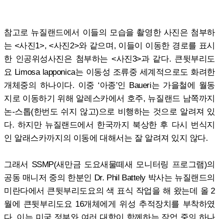
참고로 뉴질랜드에서 이들의 모습을 촬영한 사진은 첨부하
는 <사진1>, <사진2>와 같으며, 이들이 이동한 경로를 표시
한 인공위성사진은 첨부하는 <사진3>과 같다. 큰뒷부리도
요 Limosa lapponica는 이동성 조류중 세계적으로도 화려한
개체중의 하나이다. 이중 ‘아종’인 Baueri는 가을철에 월동
지로 이동하기 위해 알레스카에서 호주, 뉴질랜드 남쪽까지
논-스톱(한번도 쉬지 않고)으로 비행하는 것으로 알려져 있
다. 하지만 뉴질랜드에서 한국까지 북상한 후 다시 번식지
인 알래스카까지의 이동에 대해서는 잘 알려져 있지 않다.
그래서 SSMP(새만금 도요새물떼새 모니터링 프로그램)의
공동 매니저 중의 한분인 Dr. Phil Battely 박사는 뉴질랜드의
미란다에서 큰뒷부리도요의 색 표식 작업을 해 왔는데 올 2
월에 큰뒷부리도요 16개체에게 위성 추적장치를 부착하였
다. 이는 미국 정부와 여러 대학이 함께하는 작업 중의 하나