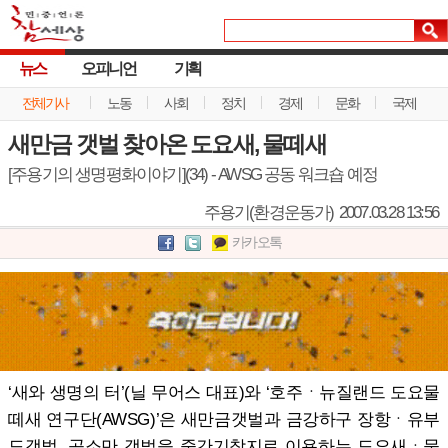
뉴스
오피니언
기획
전체기사
노동
사회
정치
경제
문화
국제
새만금 갯벌 찾아온 도요새, 물떼새
[주용기의 생명평화이야기](34) - AWSG 공동 워크숍 예정
주용기(환경운동가)
2007.03.28 13:56
카카오톡
‘새와 생명의 터’(닐 무어스 대표)와 ‘호주ㆍ뉴질랜드 도요물
떼새 연구단(AWSG)’은 새만금갯벌과 금강하구 장항ㆍ유부
도갯벌, 곰소만 갯벌을 중간기착지로 이용하는 도요새ㆍ물