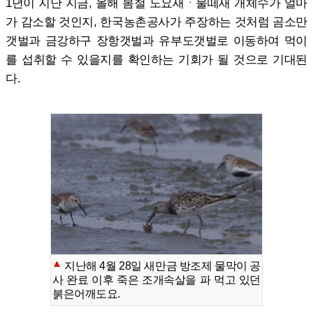
1년이 지난 지금, 올해 봄철 도요새ㆍ물떼새 개체수가 얼마
가 감소할 것인지, 한국농촌공사가 주장하는 것처럼 곰소만
갯벌과 금강하구 장항갯벌과 유부도갯벌로 이동하여 먹이
를 섭취할 수 있을지를 확인하는 기회가 될 것으로 기대된
다.
지난해 4월 28일 새만금 방조제 물막이 공
사 완료 이후 죽은 조개속살을 파 먹고 있던
붉은어깨도요.