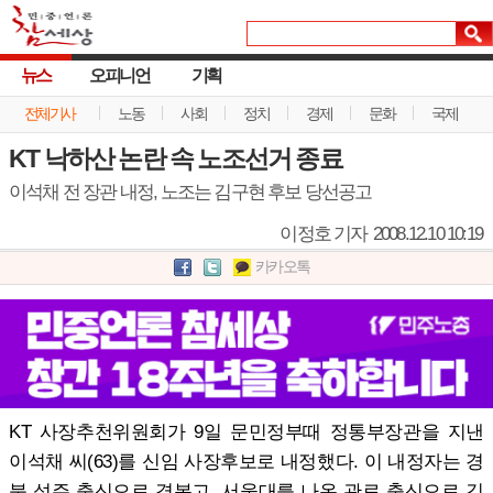
뉴스
오피니언
기획
전체기사
노동
사회
정치
경제
문화
국제
KT 낙하산 논란 속 노조선거 종료
이석채 전 장관 내정, 노조는 김구현 후보 당선공고
이정호 기자
2008.12.10 10:19
카카오톡
KT 사장추천위원회가 9일 문민정부때 정통부장관을 지낸
이석채 씨(63)를 신임 사장후보로 내정했다. 이 내정자는 경
북 성주 출신으로 경복고, 서울대를 나온 관료 출신으로 김