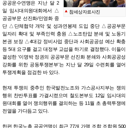
공공운수연맹은 지난 달 2
일 임시대의원대회에서 △
참세상자료사진
공공부문 선진화/민영화 중
단 △단체협약 개악 및 성과연봉제 도입 중단 △공공부문
일자리 확대 및 부족인력 충원 △노조탄압 분쇄 및 노동기
본권 보장 △4대강 정비사업 중단과 사회공공성 예산 확충
등 5대 요구를 걸고 대정부 교섭을 하기로 결정했다. 이들이
결성한 ‘이명박 정권의 공공부문 선진화 분쇄와 사회공공성
강화를 위한 공동투쟁본부’는 지난 달 29일 수련회를 열어
투쟁계획을 점검한 바 있다.
현재 투쟁의 중추인 한국발전노조와 가스공사지부는 쟁의
행위 찬반투표를 가결시켰으며 철도본부도 12일 임시대의
원대회를 열어 쟁의행위를 결의하는 등 11월 초 총력투쟁에
전열을 가다듬고 있다.
한편 한국노총 공공연맹이 최근 77개 가맹 조합 조합원 500