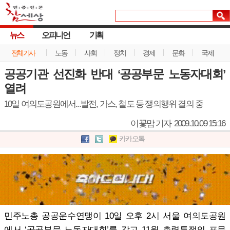
뉴스
오피니언
기획
전체기사
노동
사회
정치
경제
문화
국제
공공기관 선진화 반대 ‘공공부문 노동자대회’
열려
10일 여의도공원에서...발전, 가스, 철도 등 쟁의행위 결의 중
이꽃맘 기자
2009.10.09 15:16
카카오톡
민주노총 공공운수연맹이 10일 오후 2시 서울 여의도공원
에서 ‘공공부문 노동자대회’를 갖고 11월 총력투쟁의 포문