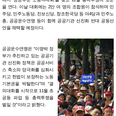
을 연다. 이날 대회에는 2만 여 명의 조합원이 참석하며 민
주당, 민주노동당, 진보신당, 창조한국당 등 야4당과 민주노
총, 공공운수연맹 등이 함께 공공기관 선진화 반대 공동선
언을 채택할 예정이다.
공공운수연맹은 “이명박 정
부가 추진하고 있는 공공기
관 선진화 정책은 공공서비
스 축소와 양극화를 심화시
키고 헌법이 보장하는 노동
기본권을 박탈한다”며 “결
의대회를 시작으로 11월 초
공동 파업 등 총력투쟁을
벌일 것”이라고 밝혔다.