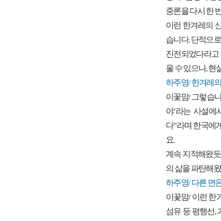
중론을 다시 한 
이런 한겨레의 
습니다. 단적으로
진전되었다라고 말
울 수 있으나, 
하주영/ 한겨레의
이꽃맘/ 그렇습니다
야’라는 사설에
다”라며 한국에게
요.
계속 지적해왔듯
의 삶을 파탄해왔
하주영/ 다른 면
이꽃맘/ 이런 한
섬유 등 평행선,