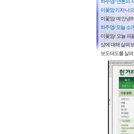
하주영/ 언론의 
이꽃맘 기자 나오
이꽃맘/ 예 안녕
하주영/ 오늘 소
이꽃맘/ 오늘 피플
상에 대해 살펴보
보도태도를 살펴