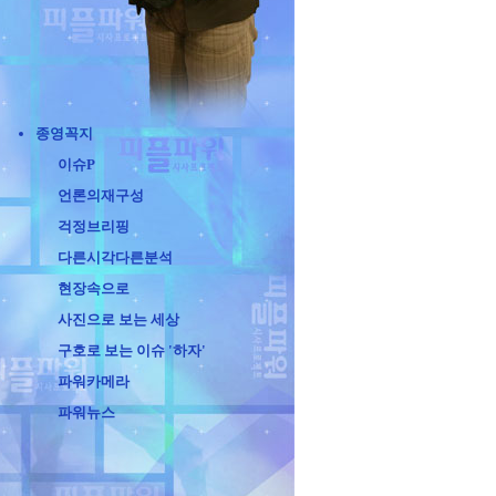
종영꼭지
이슈P
언론의재구성
걱정브리핑
다른시각다른분석
현장속으로
사진으로 보는 세상
구호로 보는 이슈 '하자'
파워카메라
파워뉴스