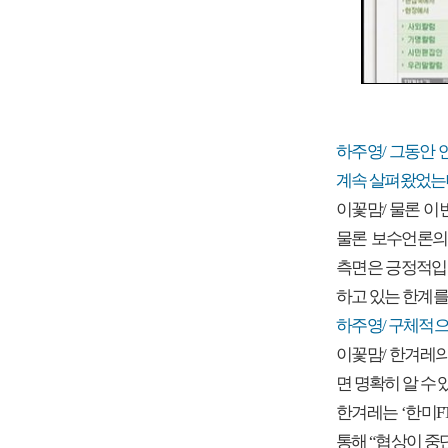
하주영/ 그동안
계속 살펴왔었는데
이꽃맘/ 물론 이
물론 보수언론의
측면은 긍정적입니
하고 있는 한계를
하주영/ 구체적으
이꽃맘/ 한겨레의
면 명확히 알 수 
한겨레는 ‘한미F
통해 “협상이 중단