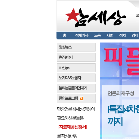
로
홈
전체기사
노동
사회
정치
경제
영상뉴스
현장 e 야기
시선 e y e s
노가다 VS 노동자
불타는 필름의 연대기
언론의 재구성
종영프로그램
[특집 : 4
민중언론 참세상 영상이
필요하신 분들은
까지
[자료제공 신청서]
를 작성한 후,