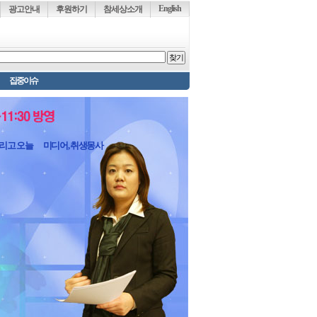
English
광고안내
후원하기
참세상소개
집중이슈
그리고 오늘
미디어, 취생몽사