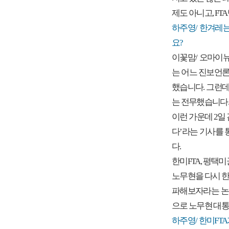
제도 아니고, F
하주영/ 한겨레는
요?
이꽃맘/ 오마이
는 어느 진보언론
했습니다. 그런데
는 전무했습니다.
이런 가운데 2일 
다’라는 기사를
다.
한미FTA, 평택
노무현을 다시 한
파해보자라는 논
으로 노무현 대통
하주영/ 한미FT