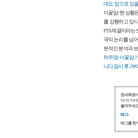
데요. 앞으로 있
이꽃맘/ 현 상황
를 강행하고 있다
FTA 체결이라는
국익 논리를 넘어
본적인 분석과 보
하주영/ 이꽃맘 
니다.잠시 후 2
참새회원이
다. 이 기
붙여주세요
태그:
태그를 한