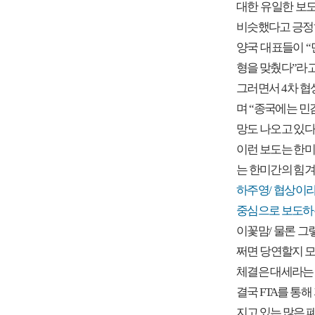
대한 유일한 보
비슷했다고 긍정
양국 대표들이 “
형을 맞췄다”라고
그러면서 4차 협
며 “종국에는 민
망도 나오고 있다
이런 보도는 한미
는 한미간의 힘겨
하주영/ 협상이
중심으로 보도하는
이꽃맘/ 물론 그
쩌면 당연할지 모
체결은 대세라는 
결국 FTA를 통
지고 있는 많은 