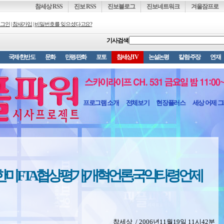
참세상 RSS
진보 RSS
진보블로그
진보네트워크
겨울잠프로
그인
|
참새가입
|
비밀번호를 잊으셨다고요?
기사검색
국제·한반도
문화
만평/판화
포토
참세상TV
논설논평
칼럼·주장
연재
프로그램 소개
전체보기
현장플러스
세상 어제 
차 한미 FTA협상 평가] 개혁언론, 국익타령 언제
참세상 / 2006년11월19일 11시42분