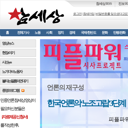
참세상 RSS
진보 R
로그인
|
참새가입
|
비밀번호를 잊으셨다고요
홈
전체기사
노동
사회
정치
경제
국제·한반도
문화
만평/판화
영상뉴스
현장 e 야기
프
시선 e y e s
노가다 VS 노동자
불타는 필름의 연대기
언론의 재구성
종영프로그램
민중언론 참세상 영상이
한국 언론의 ‘노조 고립’ 3단계
필요하신 분들은
[자료제공 신청서]
피플파워 
를 작성한 후,