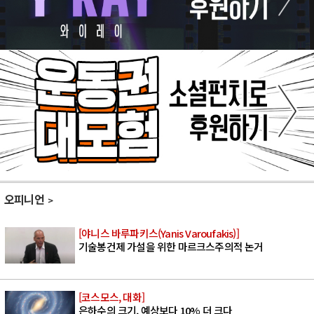
오피니언
[야니스 바루파키스(Yanis Varoufakis)]
기술봉건제 가설을 위한 마르크스주의적 논거
[코스모스, 대화]
은하수의 크기, 예상보다 10% 더 크다