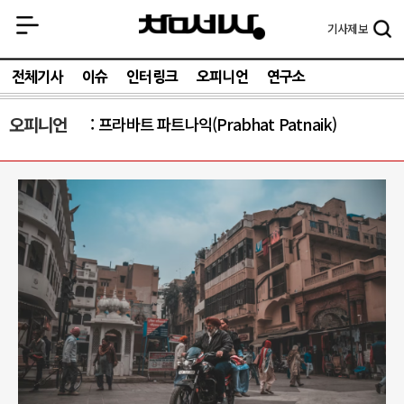
기사
제보
전체기사
이슈
인터링크
오피니언
연구소
오피니언
프라바트 파트나익(Prabhat Patnaik)