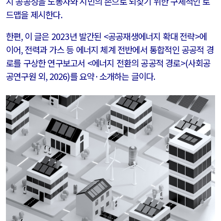
지 공공성을 노동자와 시민의 손으로 되찾기 위한 구체적인 로
드맵을 제시한다
.
한편
,
이 글은
2023
년 발간된
<
공공재생에너지 확대 전략
>
에
이어
,
전력과 가스 등 에너지 체계 전반에서 통합적인 공공적 경
로를 구상한 연구보고서
<
에너지 전환의 공공적 경로
>(
사회공
공연구원 외
, 2026)
를 요약
·
소개하는 글이다
.