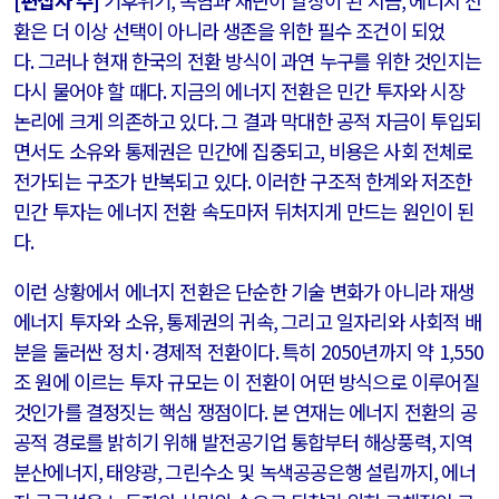
[
편집자 주
]
기후위기
,
폭염과 재난이 일상이 된 지금
,
에너지 전
환은 더 이상 선택이 아니라 생존을 위한 필수 조건이 되었
다
.
그러나 현재 한국의 전환 방식이 과연 누구를 위한 것인지는
다시 물어야 할 때다
.
지금의 에너지 전환은 민간 투자와 시장
논리에 크게 의존하고 있다
.
그 결과 막대한 공적 자금이 투입되
면서도 소유와 통제권은 민간에 집중되고
,
비용은 사회 전체로
전가되는 구조가 반복되고 있다
.
이러한 구조적 한계와 저조한
민간 투자는 에너지 전환 속도마저 뒤처지게 만드는 원인이 된
다
.
이런 상황에서 에너지 전환은 단순한 기술 변화가 아니라 재생
에너지 투자와 소유
,
통제권의 귀속
,
그리고 일자리와 사회적 배
분을 둘러싼 정치
·
경제적 전환이다
.
특히
2050
년까지 약
1,550
조 원에 이르는 투자 규모는 이 전환이 어떤 방식으로 이루어질
것인가를 결정짓는 핵심 쟁점이다
.
본 연재는 에너지 전환의 공
공적 경로를 밝히기 위해 발전공기업 통합부터 해상풍력
,
지역
분산에너지
,
태양광
,
그린수소 및 녹색공공은행 설립까지
,
에너