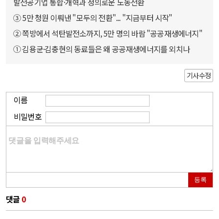
발전공기업 통합·개혁과 정의로운 노동전환
③ 5만 청원 이뤄낸 "모두의 전환"... "지금부터 시작"
② 쪽방에서 석탄발전소까지, 5만 명의 바람 "공공재생에너지"
① 김용균·김충현의 동료들은 왜 공공재생에너지를 외치나
기사수정
이름
비밀번호
등록
댓글
0