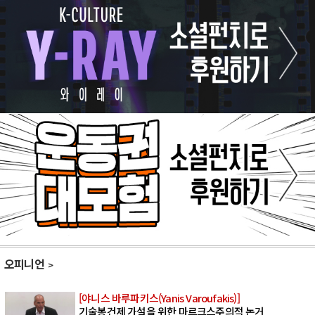
오피니언
[야니스 바루파키스(Yanis Varoufakis)]
기술봉건제 가설을 위한 마르크스주의적 논거