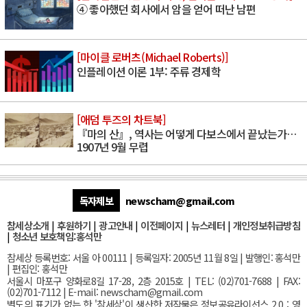
④ 좋아했던 회사에서 암을 얻어 떠난 남편
[마이클 로버츠(Michael Roberts)]
인플레이션 이론 1부: 주류 경제학
[애덤 투즈의 차트북]
『마의 산』, 역사는 어떻게 다보스에서 끝났는가…
1907년 9월 무렵
독자제보
newscham@gmail.com
참세상소개
|
후원하기
|
광고안내
|
이전페이지
|
뉴스레터
|
개인정보취급방침
|
청소년 보호책임:홍석만
참세상 등록번호: 서울 아 00111 | 등록일자: 2005년 11월 8일 | 발행인: 홍석만
| 편집인: 홍석만
서울
시 마포구 양화로8길 17-28, 2층 2015호
| TEL: (02)701-7688 | FAX:
(02)701-7112 |
E-mail:
newscham@gmail.com
별도의 표기가 없는 한 '참세상'이 생산한 저작물은 정보공유라이선스 2.0 : 영