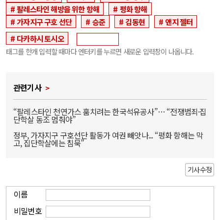
팔레스타인 해방을 위한 항해
평화 항해
가자지구 구호 선단
승준
김동현
앤지 젤터
다카하시 토시오
태그를 한개 입력할 때마다 엔터키를 누르면 새로운 입력창이 나옵니다.
관련기사
“팔레스타인 천연가스 훔치려는 한국석유공사”… “전쟁범죄·집
단학살 동조 멈춰야”
정부, 가자지구 구호선단 활동가 여권 빼앗나... “평화 항해는 막
고, 집단학살에는 침묵”
기사수정
이름
비밀번호