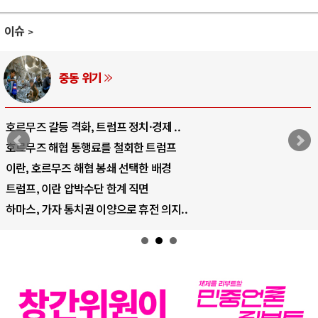
이슈
동 위기
A
격화, 트럼프 정치·경제 ..
중국 AI, 저가
 통행료를 철회한 트럼프
AI 국부펀드 구
 해협 봉쇄 선택한 배경
AI 데이터센터
압박수단 한계 직면
AI의 숨은 환경
통치권 이양으로 휴전 의지..
AI는 어떻게 