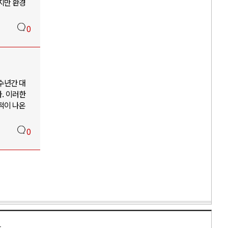
지만 환경
0
수년간 대
. 이러한
적이 나온
0
만