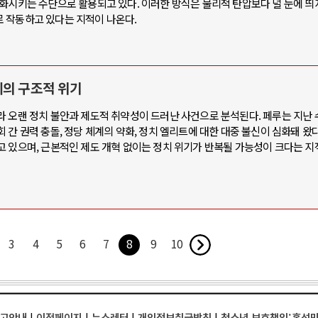
약화시키는 수단으로 활용되고 있다. 이러한 방식은 물리적 탄압보다 덜 눈에 띄
 작동하고 있다는 지적이 나온다.
제의 구조적 위기
라 오랜 정치 불안과 제도적 취약성이 드러난 사건으로 분석된다. 페루는 지난 
간 권력 충돌, 정당 체계의 약화, 정치 엘리트에 대한 대중 불신이 심화돼 왔다
고 있으며, 근본적인 제도 개혁 없이는 정치 위기가 반복될 가능성이 크다는 지
3
4
5
6
7
8
9
10
고안내
|
이전페이지
|
뉴스레터
|
개인정보취급방침
|
청소년 보호책임:홍석