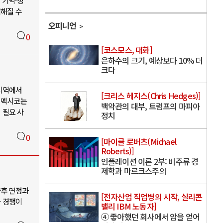
 기억·정
미해질 수
오피니언
0
[코스모스, 대화]
은하수의 크기, 예상보다 10% 더
크다
 지역에서
[크리스 헤지스(Chris Hedges)]
, 멕시코는
백악관의 대부, 트럼프의 마피아
 필요 사
정치
0
[마이클 로버츠(Michael
Roberts)]
인플레이션 이론 2부: 비주류 경
제학과 마르크스주의
향후 연정과
[전자산업 직업병의 시작, 실리콘
와 경쟁이
밸리 IBM 노동자]
④ 좋아했던 회사에서 암을 얻어