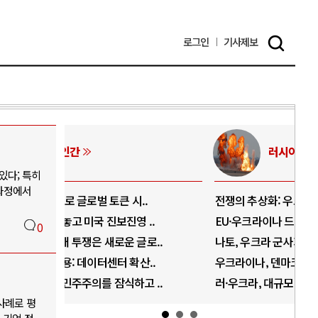
로그인
기사
제보
러시아-우크라이나 전쟁
있다; 특히
 과정에서
.
전쟁의 추상화: 우크라이나, 대리전의 역..
호르
..
EU·우크라이나 드론 협력 직후, 러시아..
호르
0
로..
나토, 우크라 군사지원 2027년까지 공..
이란
..
우크라이나, 덴마크, 에스토니아, 네덜란..
트럼
 ..
러·우크라, 대규모 공습 주고받아…민간 ..
하마
사례로 평