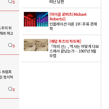
떠난 남편
0
[마이클 로버츠(Michael
Roberts)]
인플레이션 이론 1부: 주류 경제
도주의 위
학
달하려 하고
[애덤 투즈의 차트북]
0
『마의 산』, 역사는 어떻게 다보
스에서 끝났는가… 1907년 9월
무렵
드 트럼프
들은 정치적
0