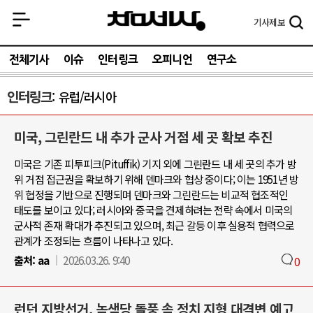
기사
제보
전체기사
이슈
인터링크
오피니언
연구소
인터링크
유럽/러시아
미국, 그린란드 내 추가 군사 거점 세 곳 확보 추진
미국은 기존 피투피크(Pituffik) 기지 외에 그린란드 내 세 곳의 추가 방
위 거점 접근권을 확보하기 위해 덴마크와 협상 중이다; 이는 1951년 방
위 협정을 기반으로 진행되며 덴마크와 그린란드는 비교적 협조적인
태도를 보이고 있다; 러시아와 중국을 견제하려는 전략 속에서 미국의
군사적 존재 확대가 추진되고 있으며, 최근 갈등 이후 실용적 협력으로
관계가 조정되는 흐름이 나타나고 있다.
출처:
aa
2026.03.26. 9:40
0
런던 지방선거, 녹색당 돌풍 속 정치 지형 대격변 예고