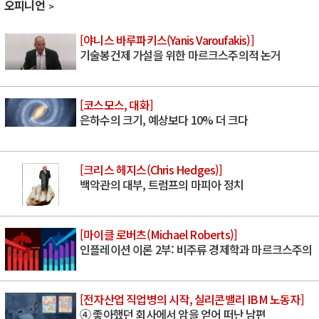
오피니언
[야니스 바루파키스(Yanis Varoufakis)]
기술봉건제 가설을 위한 마르크스주의적 논거
[코스모스, 대화]
은하수의 크기, 예상보다 10% 더 크다
[크리스 헤지스(Chris Hedges)]
백악관의 대부, 트럼프의 마피아 정치
[마이클 로버츠(Michael Roberts)]
인플레이션 이론 2부: 비주류 경제학과 마르크스주의
[전자산업 직업병의 시작, 실리콘밸리 IBM 노동자]
④ 좋아했던 회사에서 암을 얻어 떠난 남편