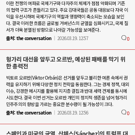
이란 전쟁의 여파로 국제기구와 다자주의 체제가 점점 약화되며 기존
의 협력 구조가 흔들리고 있다. 주요 강대국들은 공동 대응보다 자국 이
익을 우선시하며 국제기구의 역할과 영향력이 축소되는 모습을 보인
다. 결국 이러한 흐름은 글로벌 거버넌스의 균열을 심화시키고, 국제 질
서가 더욱 분열된 방향으로 나아갈 가능성을 보여준다.
출처:
the conversation
2026.03.19. 12:57
0
헝가리 대선을 앞두고 오르반, 예상된 패배를 막기 위
한 총력전
빅토르 오르반(Viktor Orbán)은 선거를 앞두고 불리한 여론 속에서 권
력을 유지하기 위해 다양한 정치 전략을 동원한다. 그는 경제 정책, 대외
이슈, 강경한 메시지를 활용해 지지층 결집과 반대 세력 견제를 동시에
시도한다. 결국 이번 선거는 오르반 개인의 정치적 생존을 넘어 헝가리
민주주의의 향방을 가르는 중요한 분수령이 될 가능성이 크다.
출처:
the conversation
2026.03.19. 12:56
0
스페인과 미국의 균열, 산체스(Sánchez)의 트럼프 대