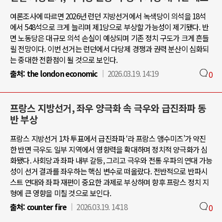
여론조사에 따르면 2026년 런던 지방선거에서 녹색당이 의석을 18석
에서 548석으로 크게 늘리며 제1당으로 부상할 가능성이 제기됐다. 반
면 노동당은 대규모 의석 손실이 예상되며 기존 정치 구도가 크게 흔들
릴 전망이다. 이번 선거는 런던에서 다당제 경쟁과 권력 분산이 심화되
는 중대한 전환점이 될 것으로 보인다.
출처:
the london economic
2026.03.19. 14:19
0
프랑스 지방선거, 좌우 양극화 속 극우와 급진좌파 동
반 부상
프랑스 지방선거 1차 투표에서 급진좌파 ‘라 프랑스 앵수미즈’가 약진
한 반면 극우도 일부 지역에서 영향력을 확대하며 정치적 양극화가 심
화됐다. 사회당과 좌파 내부 갈등, 그리고 극우와 전통 우파의 연대 가능
성이 선거 결과를 좌우하는 핵심 변수로 떠올랐다. 전반적으로 반파시
스트 연대와 좌파 재편이 중요한 과제로 부상하며 향후 프랑스 정치 지
형에 큰 영향을 미칠 것으로 보인다.
출처:
counter fire
2026.03.19. 14:18
0