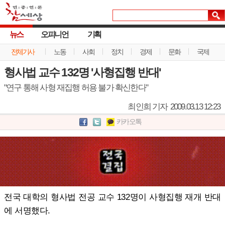
뉴스
오피니언
기획
전체기사
노동
사회
정치
경제
문화
국제
형사법 교수 132명 '사형집행 반대'
"연구 통해 사형 재집행 허용 불가 확신한다"
최인희 기자
2009.03.13 12:23
카카오톡
전국 대학의 형사법 전공 교수 132명이 사형집행 재개 반대
에 서명했다.