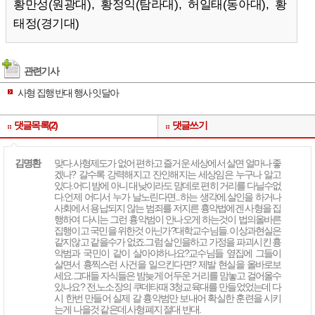
황만성(원광대), 황정익(탐라대), 허일태(동아대), 황
태정(경기대)
관련기사
사형 집행 반대 행사 잇달아
댓글목록(2)
댓글쓰기
김명환
맞다.사형제도가 없어 편하고 즐거운 세상에서 살면 얼마나 좋
겠나? 갈수록 강력해지고 잔인해지는 세상임은 누구나 알고
있다.어디 밤에 아니 대낮이라도 맘데로 편히 거리를 다닐수없
다.언제 어디서 누가 날노린다면...하는 생각에.살인을 하거나
사회에서 용납되지 않는 범죄를 저지른 흉악법에겐 사형을 집
행하여 다시는 그런 흉악범이 안나오게 하는것이 법의올바른
집행이고 국민을 위한것 아닌가?대학교수님들. 이상과현실은
같지않고 같을수가 없죠.그럼 살인을하고 가정을 파괴시킨 흉
악범과 국민이 같이 살아야하나요?교수님들 옆집에 그들이
살면서 흉찍스런 사건을 일으킨다면? 제발 현실을 올바로보
세요.그대들 자식들은 밤늦게 어두운 거리를 맘놓고 걸어올수
있나요? 전,노소장의 쿠데타때 3청교육대를 만들었었는데 다
시 한번 만들어 실제 갈 흉악범만 보내어 확실한 훈련을 시키
는게 나을것 같은데.사형폐지 절대 반대.