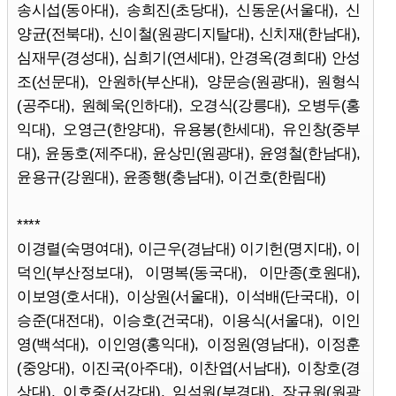
송시섭(동아대), 송희진(초당대), 신동운(서울대), 신
양균(전북대), 신이철(원광디지탈대), 신치재(한남대),
심재무(경성대), 심희기(연세대), 안경옥(경희대) 안성
조(선문대), 안원하(부산대), 양문승(원광대), 원형식
(공주대), 원혜욱(인하대), 오경식(강릉대), 오병두(홍
익대), 오영근(한양대), 유용봉(한세대), 유인창(중부
대), 윤동호(제주대), 윤상민(원광대), 윤영철(한남대),
윤용규(강원대), 윤종행(충남대), 이건호(한림대)
****
이경렬(숙명여대), 이근우(경남대) 이기헌(명지대), 이
덕인(부산정보대), 이명복(동국대), 이만종(호원대),
이보영(호서대), 이상원(서울대), 이석배(단국대), 이
승준(대전대), 이승호(건국대), 이용식(서울대), 이인
영(백석대), 이인영(홍익대), 이정원(영남대), 이정훈
(중앙대), 이진국(아주대), 이찬엽(서남대), 이창호(경
상대), 이호중(서강대), 임석원(부경대), 장규원(원광