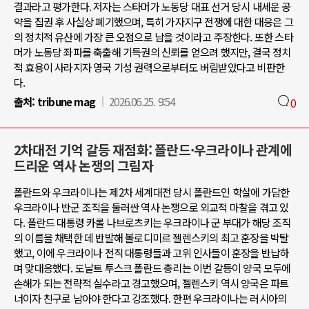
결과라고 평가한다. 저자는 스타머가 노동당 대표 선거 당시 내세운 공
약을 집권 후 사실상 폐기했으며, 특히 가자지구 전쟁에 대한 대응은 그
의 정치적 유산에 가장 큰 오점으로 남을 것이라고 주장한다. 또한 스타
머가 노동당 좌파를 축출해 기득권의 신뢰를 얻으려 했지만, 결국 정치
적 효용이 사라지자 영국 기성 권력으로부터도 버림받았다고 비판한
다.
출처:
tribune mag
2026.06.25. 9:54
0
2차대전 기억 갈등 재점화: 폴란드·우크라이나 관계에
드리운 역사 논쟁의 그림자
폴란드와 우크라이나는 제2차 세계대전 당시 폴란드인 학살에 가담한
우크라이나 반군 조직을 둘러싼 역사 논쟁으로 외교적 마찰을 겪고 있
다. 폴란드 대통령 카롤 나브로츠키는 우크라이나 군 부대가 해당 조직
의 이름을 채택한 데 반발해 볼로디미르 젤렌스키의 최고 훈장을 박탈
했고, 이에 우크라이나 전직 대통령들과 고위 인사들이 훈장을 반납하
며 맞대응했다. 도날트 투스크 폴란드 총리는 이번 갈등이 양국 모두에
손해가 되는 전략적 실수라고 경고했으며, 젤렌스키 역시 양국은 파트
너이자 친구로 남아야 한다고 강조했다. 한편 우크라이나는 러시아의