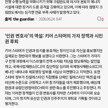
전쟁 수행 능력을 약화시키기 위해 크림반도와 러시아 본토의 에너지
시설에 대한 장거리 드론 공격을 강화하고 있으며, 이에 따라 점령지 크
림반도에서는 심각한 연료 부족 사태가 발생하고 있다.
출처:
the guardian
2026.06.24. 0:47
0
‘인권 변호사’의 역설: 키어 스타머의 가자 정책과 시민
권 후퇴
키어 스타머가 인권과 법치를 옹호하는 정치인으로 자신을 홍보했지만
실제로는 정반대의 행보를 보였다고 비판한다. 그는 스타머가 가자지
구 전쟁 과정에서 이스라엘의 전력·수자원 차단을 정당화하는 발언을
하고, 국제사법재판소(ICJ)의 집단학살 심리와 국제형사재판소(ICC)의
베냐민 네타냐후 체포영장 발부를 사실상 외면했다고 지적한다. 또한
스타머 정부가 친팔레스타인 직접행동 단체인 팔레스타인 액션)을 테
러단체 수준으로 규정하고 시위 참가자들을 대거 체포했으며, 배심재
판권과 유럽인권협약(ECHR)의 권한 축소를 추진했다고 주장한다. 저
자는 이러한 정책들이 인권 변호사를 자처한 스타머의 이미지와 모순
되며, 그의 정치적 유산은 인권과 민주주의의 후퇴로 기록될 것이라고
평가한다.