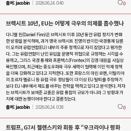
출처:
jacobin
2026.06.24. 0:40
0
브렉시트 10년, EU는 어떻게 극우의 의제를 흡수했나
다니엘 핀(Daniel Finn)은 브렉시트 이후 10년 동안 유럽 정치가 변화
한 방향을 분석하며, 과거 영국 브렉시트 진영의 반이민·국경통제 담론
이 오히려 유럽연합(EU) 내부의 주류 정책으로 자리 잡았다고 평가한
다. 그는 유럽연합이 난민 유입을 문명적 위협으로 규정하는 시각을 수
용하고, 그리스 국경 통제와 프론텍스(Frontex)의 강경 대응을 사실상
묵인했으며, 최근에는 중도우파와 극우 세력이 협력해 이민 억제 정책
을 더욱 강화하고 있다고 지적한다. 또한 프랑스의 마린 르펜, 이탈리아
의 조르자 멜로니 등 유럽 극우 정당들이 더 이상 EU 탈퇴를 주장하기
보다 EU 내부에서 제도를 바꾸는 전략을 택하고 있다고 분석한다. 저자
는 브렉시트가 보여준 교훈은 유럽 통합의 규모가 아니라 그 방향과 가
치에 대한 논쟁이어야 한다고 결론짓는다.
출처:
jacobin
2026.06.24. 0:38
0
트럼프, G7서 젤렌스키와 회동 후 “우크라이나 평화