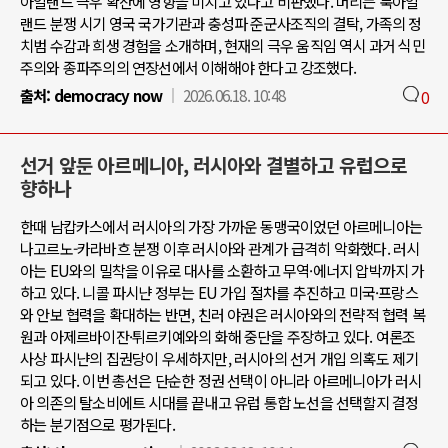
아일랜드 극우 확산에 영향을 미치고 있다고 비판했다. 머리는 북아일
랜드 분쟁 시기 영국 국가기관과 충성파 준군사조직의 결탁, 가족의 정
치범 수감과 희생 경험을 소개하며, 현재의 극우 움직임 역시 과거 식민
주의와 종파주의의 연장선에서 이해해야 한다고 강조했다.
출처:
democracy now
2026.06.18. 10:48
0
선거 앞둔 아르메니아, 러시아와 결별하고 유럽으로
향하나
한때 남캅카스에서 러시아의 가장 가까운 동맹국이었던 아르메니아는
나고르노-카라바흐 분쟁 이후 러시아와 관계가 급격히 악화했다. 러시
아는 EU와의 밀착을 이유로 대사를 소환하고 무역·에너지 압박까지 가
하고 있다. 니콜 파시냔 정부는 EU 가입 절차를 추진하고 미국·프랑스
와 안보 협력을 확대하는 반면, 친러 야권은 러시아와의 전략적 협력 복
원과 아제르바이잔·튀르키예와의 화해 중단을 주장하고 있다. 여론조
사상 파시냔의 집권당이 우세하지만, 러시아의 선거 개입 의혹도 제기
되고 있다. 이번 총선은 단순한 정권 선택이 아니라 아르메니아가 러시
아 의존의 탈소비에트 시대를 끝내고 유럽 통합 노선을 선택할지 결정
하는 분기점으로 평가된다.