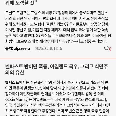
위해 노력할 것”
도널드 트럼프는 프랑스 에비앙 G7 정상회의에서 볼로디미르 젤렌스
키와 회담한 뒤 러시아가 평화협정에 나서야 하며 자신도 전쟁 종식을
위해 노력하겠다고 밝혔다. 젤렌스키는 G7 국가들로부터 방공망 강화,
미사일 생산 지원, 겨울철 지원 패키지, 대러 압박 확대 등에 대한 약속
을 받았다고 말했다. G7 정상들은 우크라이나 전쟁과 함께 미국·이란 평
화합의, 호르무즈 해협 재개방, 에너지 공급망 문제도 집중 논의했다.
출처:
aljazeera
2026.06.18. 11:16
0
벨파스트 반이민 폭동, 아일랜드 극우, 그리고 식민주
의의 유산
벨파스트에서는 수단 출신 망명 신청자가 흉기 사건으로 기소된 뒤 반
이민 폭동이 발생했지만, 이에 맞서 약 2만 명이 인종차별 반대 집회에
참가하며 이민자들과의 연대를 보여줬다. 다큐멘터리 감독 션 머리
(Seán Murray)는 아일랜드 극우 세력이 영국 극우와 연결돼 있으며,
영국 식민주의가 남긴 백인우월주의적 사고방식이 일부 지역에서 여전
히 토양으로 작용한다고 주장했다. 토미 로빈슨 같은 영국 극우 인물이