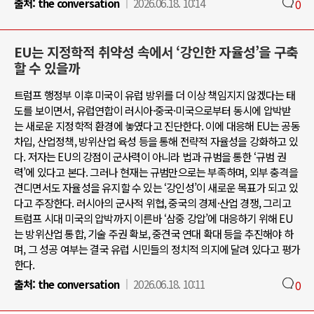
출처:
the conversation
2026.06.18. 10:14
0
EU는 지정학적 취약성 속에서 ‘강인한 자율성’을 구축
할 수 있을까
트럼프 행정부 이후 미국이 유럽 방위를 더 이상 책임지지 않겠다는 태
도를 보이면서, 유럽연합이 러시아·중국·미국으로부터 동시에 압박받
는 새로운 지정학적 환경에 놓였다고 진단한다. 이에 대응해 EU는 공동
차입, 산업정책, 방위산업 육성 등을 통해 전략적 자율성을 강화하고 있
다. 저자는 EU의 강점이 군사력이 아니라 법과 규범을 통한 ‘규범 권
력’에 있다고 본다. 그러나 현재는 규범만으로는 부족하며, 외부 충격을
견디면서도 자율성을 유지할 수 있는 ‘강인성’이 새로운 목표가 되고 있
다고 주장한다. 러시아의 군사적 위협, 중국의 경제·산업 경쟁, 그리고
트럼프 시대 미국의 압박까지 이른바 ‘삼중 강압’에 대응하기 위해 EU
는 방위산업 통합, 기술 주권 확보, 중견국 연대 확대 등을 추진해야 하
며, 그 성공 여부는 결국 유럽 시민들의 정치적 의지에 달려 있다고 평가
한다.
출처:
the conversation
2026.06.18. 10:11
0