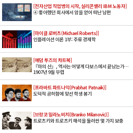
[전자산업 직업병의 시작, 실리콘밸리 IBM 노동자]
④ 좋아했던 회사에서 암을 얻어 떠난 남편
[마이클 로버츠(Michael Roberts)]
인플레이션 이론 1부: 주류 경제학
[애덤 투즈의 차트북]
『마의 산』, 역사는 어떻게 다보스에서 끝났는가…
1907년 9월 무렵
[프라바트 파트나익(Prabhat Patnaik)]
도덕적 공허함에 맞선 학생 봉기
[브랑코 밀라노비치(Branko Milanovic)]
트로츠키와 트로츠키 해석을 둘러싼 몇 가지 보충