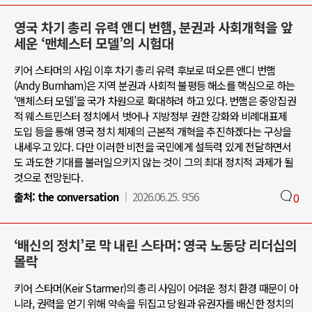
영국 차기 총리 유력 앤디 번햄, 분권과 사회개혁을 앞
세운 ‘맨체스터 모델’의 시험대
키어 스타머의 사임 이후 차기 총리 유력 후보로 떠오른 앤디 번햄
(Andy Burnham)은 지역 분권과 사회적 불평등 해소를 핵심으로 하는
‘맨체스터 모델’을 국가 차원으로 확대하려 하고 있다. 번햄은 중앙집권
적 웨스트민스터 정치에서 벗어나 지방정부 권한 강화와 비례대표제
도입 등을 통해 영국 정치 체제의 근본적 개혁을 추진하겠다는 구상을
내세우고 있다. 다만 이러한 비전을 국민에게 설득력 있게 전달하면서
도 과도한 기대를 불러일으키지 않는 것이 그의 최대 정치적 과제가 될
것으로 전망된다.
출처:
the conversation
2026.06.25. 9:56
0
‘배신의 정치’로 막 내린 스타머: 영국 노동당 리더십의
몰락
키어 스타머(Keir Starmer)의 총리 사임이 어려운 정치 환경 때문이 아
니라, 권력을 얻기 위해 약속을 뒤집고 당원과 유권자를 배신한 정치의