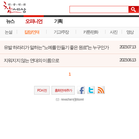
뉴스
오피니언
기획
논설
칼럼/연재
기고/주장
카툰/판화
사진
영상
유발 하라리가 말하는 “노예를 만들기 좋은 원료”는 누구인가
2023.07.13
지워지지 않는 연대의 이름으로
2023.06.13
1
PC버전
홈화면에추가
newscham@jinbo.net